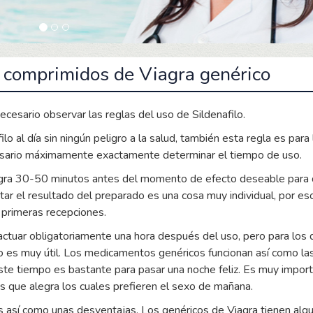
 comprimidos de Viagra genérico
ecesario observar las reglas del uso de Sildenafilo.
 al día sin ningún peligro a la salud, también esta regla es para l
sario máximamente exactamente determinar el tiempo de uso.
agra 30-50 minutos antes del momento de efecto deseable para 
r el resultado del preparado es una cosa muy individual, por eso
 primeras recepciones.
 actuar obligatoriamente una hora después del uso, pero para los q
ilo es muy útil. Los medicamentos genéricos funcionan así como la
Este tiempo es bastante para pasar una noche feliz. Es muy impor
s que alegra los cuales prefieren el sexo de mañana.
así como unas desventajas. Los genéricos de Viagra tienen algun