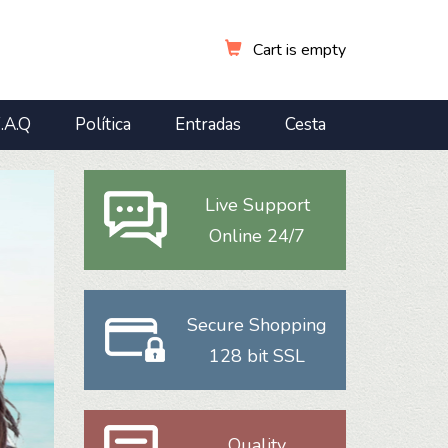
Cart is empty
.A.Q
Política
Entradas
Cesta
Live Support
Online 24/7
Secure Shopping
128 bit SSL
Quality