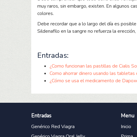
muy raros, sin embargo, existen. En algunos ca
colores.
Debe recordar que a lo largo del día es posible 
Sildenafilo en la sangre no refuerza la erecci
Entradas:
¿Como funcionan las pastillas de Cialis So
Como ahorrar dinero usando las tabletas 
¿Cómo se usa el medicamento de Dapox
Entradas
Menu
Genérico Red Viagra
Inicio
Genérico Viagra Oral Jelly
Prima